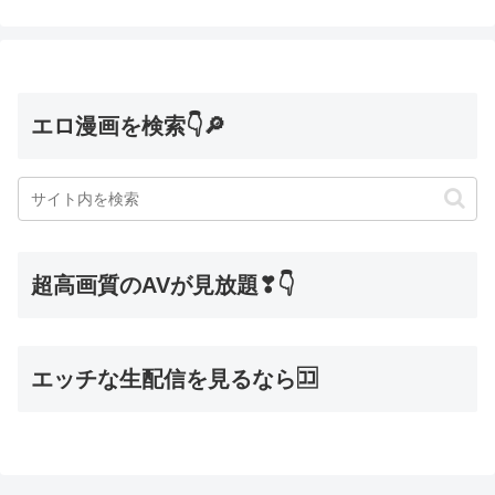
エロ漫画を検索👇🔎
超高画質のAVが見放題❣👇
エッチな生配信を見るなら🈁