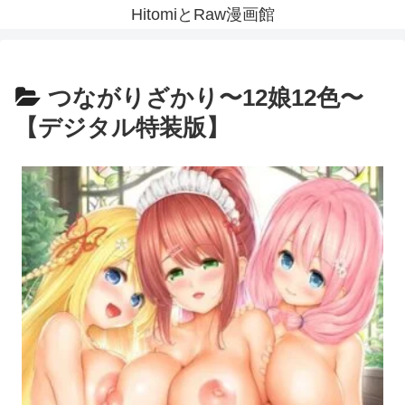
HitomiとRaw漫画館
つながりざかり〜12娘12色〜
【デジタル特装版】