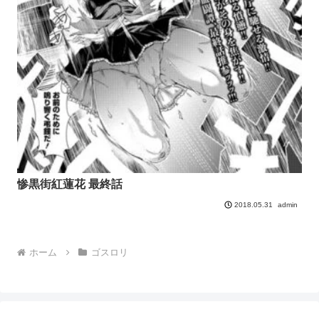
惨黒街紅蓮花 最終話
admin
2018.05.31
ホーム
ゴスロリ