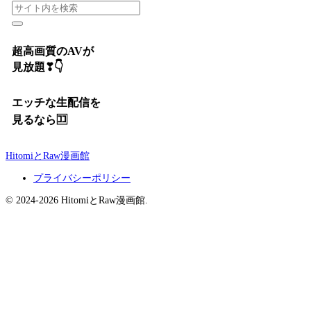
超高画質のAVが
見放題❣👇
エッチな生配信を
見るなら🈁
HitomiとRaw漫画館
プライバシーポリシー
© 2024-2026 HitomiとRaw漫画館.