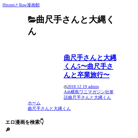
HitomiとRaw漫画館
曲尺手さんと大縄く
ん
曲尺手さんと大縄
くん5〜曲尺手さ
んと卒業旅行〜
2018.12.19
admin
Ash横島
ワニマガジン社
単
話
曲尺手さんと大縄くん
ホーム
曲尺手さんと大縄くん
エロ漫画を検索👇
🔎