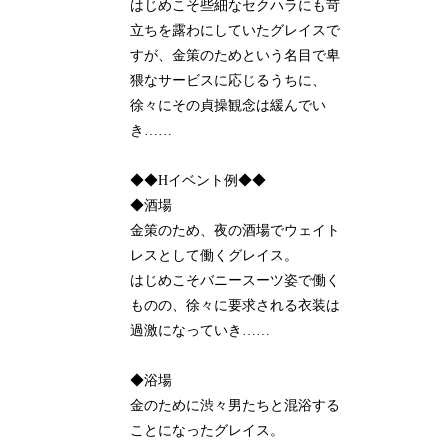
はじめこそ些細なセクハラにも苛
立ちを露わにしていたグレイスで
すが、金策のためという名目で卑
猥なサービスに応じるうちに、
徐々にその貞操観念は緩んでい
き……
◆◆Hイベント例◆◆
◆酒場
金策のため、夜の酒場でウェイト
レスとして働くグレイス。
はじめこそバニースーツ姿で働く
ものの、徐々に要求される衣装は
過激になっていき……
◆浴場
金のために渋々男たちと混浴する
ことになったグレイス。