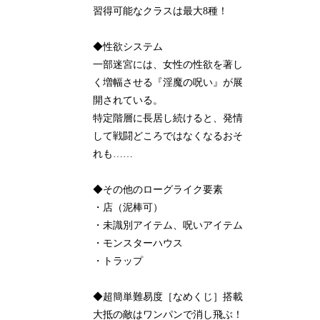
習得可能なクラスは最大8種！
◆性欲システム
一部迷宮には、女性の性欲を著し
く増幅させる『淫魔の呪い』が展
開されている。
特定階層に長居し続けると、発情
して戦闘どころではなくなるおそ
れも……
◆その他のローグライク要素
・店（泥棒可）
・未識別アイテム、呪いアイテム
・モンスターハウス
・トラップ
◆超簡単難易度［なめくじ］搭載
大抵の敵はワンパンで消し飛ぶ！