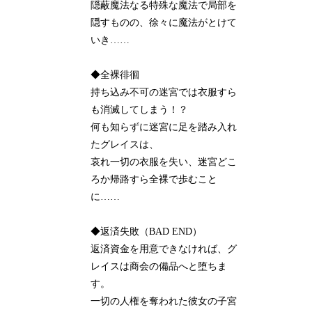
隠蔽魔法なる特殊な魔法で局部を
隠すものの、徐々に魔法がとけて
いき……
◆全裸徘徊
持ち込み不可の迷宮では衣服すら
も消滅してしまう！？
何も知らずに迷宮に足を踏み入れ
たグレイスは、
哀れ一切の衣服を失い、迷宮どこ
ろか帰路すら全裸で歩むこと
に……
◆返済失敗（BAD END）
返済資金を用意できなければ、グ
レイスは商会の備品へと堕ちま
す。
一切の人権を奪われた彼女の子宮