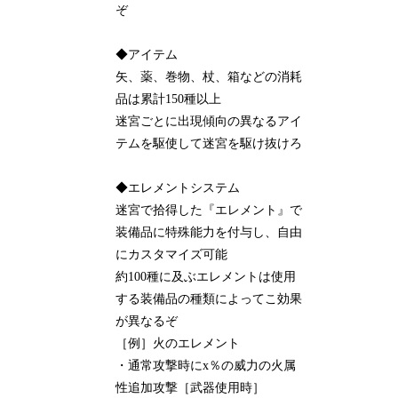
ぞ
◆アイテム
矢、薬、巻物、杖、箱などの消耗
品は累計150種以上
迷宮ごとに出現傾向の異なるアイ
テムを駆使して迷宮を駆け抜けろ
◆エレメントシステム
迷宮で拾得した『エレメント』で
装備品に特殊能力を付与し、自由
にカスタマイズ可能
約100種に及ぶエレメントは使用
する装備品の種類によってこ効果
が異なるぞ
［例］火のエレメント
・通常攻撃時にx％の威力の火属
性追加攻撃［武器使用時］