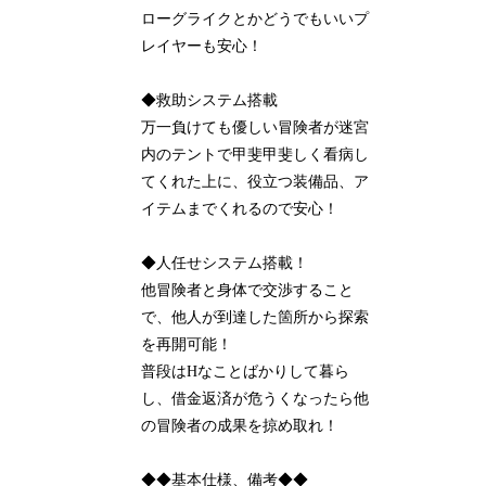
ローグライクとかどうでもいいプ
レイヤーも安心！
◆救助システム搭載
万一負けても優しい冒険者が迷宮
内のテントで甲斐甲斐しく看病し
てくれた上に、役立つ装備品、ア
イテムまでくれるので安心！
◆人任せシステム搭載！
他冒険者と身体で交渉すること
で、他人が到達した箇所から探索
を再開可能！
普段はHなことばかりして暮ら
し、借金返済が危うくなったら他
の冒険者の成果を掠め取れ！
◆◆基本仕様、備考◆◆