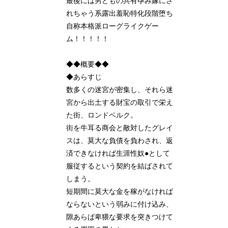
最後には男どもの共有孕み嫁にさ
れちゃう系露出羞恥特化段階堕ち
自称本格派ローグライクゲー
ム！！！！！
◆◆概要◆◆
◆あらすじ
数多くの迷宮が密集し、それら迷
宮から出土する財宝の取引で栄え
た街、ロンドベルク。
街を牛耳る商会と敵対したグレイ
スは、莫大な負債を負わされ、返
済できなければ生涯性奴●として
服従するという契約を結ばされて
しまう。
短期間に莫大な金を稼がなければ
ならないという弱みに付け込み、
隙あらば卑猥な要求を突きつけて