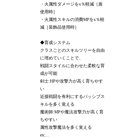
・火属性ダメージをx％軽減［盾
使用時］
・火属性スキルの消費MPをx％軽
減［装飾品使用時］
◆育成システム
クラスごとのスキルツリーを自由
に埋めていくことで、
戦闘スタイルに合わせた柔軟な育
成が可能
剣士:HPや攻撃力が高く育ちやす
い
近接戦闘を有利にするパッシブス
キルを多く覚える
魔術師:MPや魔法攻撃力が高く育
ちやすい
属性攻撃魔法を多く覚える
etc…