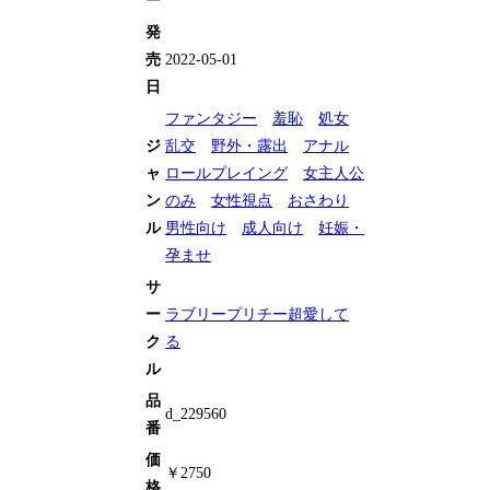
ー
発
売
2022-05-01
日
ファンタジー
羞恥
処女
ジ
乱交
野外・露出
アナル
ャ
ロールプレイング
女主人公
ン
のみ
女性視点
おさわり
ル
男性向け
成人向け
妊娠・
孕ませ
サ
ー
ラブリープリチー超愛して
ク
る
ル
品
d_229560
番
価
￥2750
格